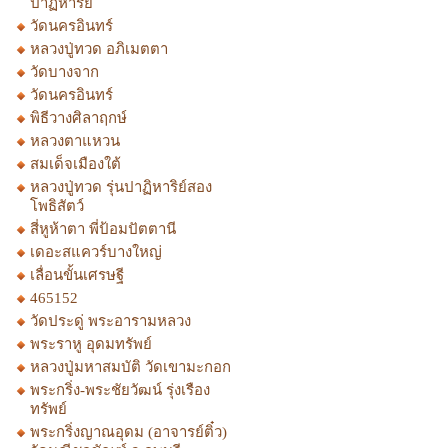
ปาฏิหาริย์
วัดนครอินทร์
หลวงปู่ทวด อภิเมตตา
วัดบางจาก
วัดนครอินทร์
พิธีวางศิลาฤกษ์
หลวงตาแหวน
สมเด็จเมืองใต้
หลวงปู่ทวด รุ่นปาฏิหาริย์สอง
โพธิสัตว์
สี่หูห้าตา พี่ป้อมปัตตานี
เดอะสแควร์บางใหญ่
เลื่อนขั้นเศรษฐี
465152
วัดประดู่ พระอารามหลวง
พระราหู อุดมทรัพย์
หลวงปู่มหาสมบัติ วัดเขามะกอก
พระกริ่ง-พระชัยวัฒน์ รุ่งเรือง
ทรัพย์
พระกริ่งญาณอุดม (อาจารย์ติ๋ว)