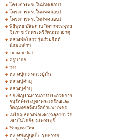
โครงการพระใหม่ทดสอบ1
โครงการพระใหม่ทดสอบ1
โครงการพระใหม่ทดสอบ1
พิธีพุทธาภิเษก ณ วิหารพระพุทธ
ชินราช วัดพระศรีรัตนมหาธาตุ
หลวงพ่อโสธร รุ่นร่วมจิตต์
น้อมเกล้าฯ
kumarnkhai
ครูบาออ
test
หลวงปู่เก่ง หลวงปู่มั่น
หลวงปู่คำบุ
หลวงปู่คำบุ
ขอเชิญร่วมงานการประกวดการ
อนุรักษ์พระบูชาพระเครื่องและ
วัตถุมงคลจังหวัดกำแพงเพชร
เหรียญหลวงพ่อแดง(ฉลุลาย) วัด
เขาบันไดอิฐ จ.เพชรบุรี
YongyeeTest
หลวงพ่อบุญเกิด รุ่นพรหม