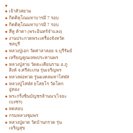
เจ้าสัวสยาม
กิตติคุโณมหาบารมี 7 รอบ
กิตติคุโณมหาบารมี 7 รอบ
สี่หู ห้าตา (พระอินทร์จำแลง)
งานประกวดพระเครื่องจังหวัด
ชลบุรี
หลวงปู่เอก วัดศาลาลอย จ.บุรีรัมย์
เหรียญคูณเทพประทานพร
หลวงปู่สา่ย วัดตะเคียนราม อ.ภู
สิงห์ จ.ศรีสะเกษ รุ่นเจริญพร
หลวงพ่อทวด รู่นมงคลมหาโสฬส
หลวงปู่โสฬส ยโสธโร วัดโคก
อู่ทอง
พระกริ่งชินบัญชรล้านนา(ไจยะ
เบงชร)
ทดสอบ
กรมหลวงชุมพร
หลวงปู่ผาด วัดบ้านกรวด รุ่น
เจริญสุข