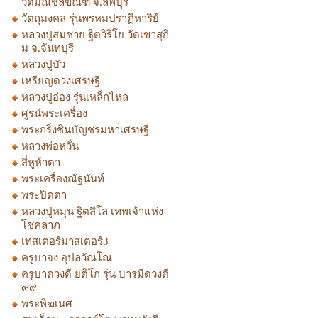
วัดมณีชลขัณฑ์ จ.ลพบุรี
วัตถุมงคล รุ่นพรหมปราฏิหาริย์
หลวงปู่สมชาย ฐิตวิริโย วัดเขาสุกิ
ม จ.จันทบุรี
หลวงปู่บัว
เหรียญดวงเศรษฐี
หลวงปู่อ่อง รุ่นเหล็กไหล
ศูรน์พระเครื่อง
พระกริ่งชินบัญชรมหา่เศรษฐี
หลวงพ่อหวั่น
สี่หูห้าตา
พระเครื่องณัฐนันท์
พระปิดตา
หลวงปู่หมุน ฐิตสีโล เทพเจ้าแห่ง
โชคลาภ
เทสเตอร์มาสเตอร์3
ครูบาจง อุปลวัณโณ
ครูบาดวงดี ยติโก รุ่น บารมีดวงดี
๙๙
พระพิฆเนศ