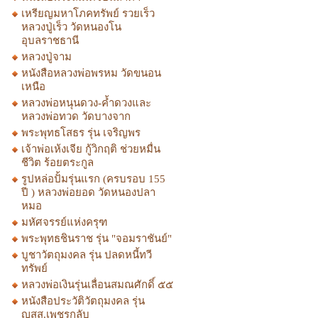
เหรียญมหาโภคทรัพย์ รวยเร็ว
หลวงปู่เร็ว วัดหนองโน
อุบลราชธานี
หลวงปู่จาม
หนังสือหลวงพ่อพรหม วัดขนอน
เหนือ
หลวงพ่อหนุนดวง-ค้ำดวงและ
หลวงพ่อทวด วัดบางจาก
พระพุทธโสธร รุ่น เจริญพร
เจ้าพ่อเห้งเจีย กู้วิกฤติ ช่วยหมื่น
ชีวิต ร้อยตระกูล
รูปหล่อปั้มรุ่นแรก (ครบรอบ 155
ปี ) หลวงพ่อยอด วัดหนองปลา
หมอ
มหัศจรรย์แห่งครุฑ
พระพุทธชินราช รุ่น "จอมราชันย์"
บูชาวัตถุมงคล รุ่น ปลดหนี้ทวี
ทรัพย์
หลวงพ่อเงินรุ่นเลื่อนสมณศักดิ์ ๕๕
หนังสือประวัติวัตถุมงคล รุ่น
ญสส.เพชรกลับ