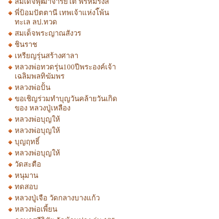
สมเด็จพุฒาจารย์โต พรหมรังสี
พี่ป้อมปัตตานี เทพเจ้าแห่งโ้พ้น
ทะเล ลป.ทวด
สมเด็จพระญาณสังวร
ชินราช
เหรียญรุ่นสร้างศาลา
หลวงพ่อทวดรุ่น100ปีพระองค์เจ้า
เฉลิมพลทิฆัมพร
หลวงพ่อปั้น
ขอเชิญร่วมทำบุญวันคล้ายวันเกิด
ของ หลวงปู่เหลือง
หลวงพ่อบุญให้
หลวงพ่อบุญให้
บุญฤทธิ์
หลวงพ่อบุญให้
วัดสะตือ
หนุมาน
ทดสอบ
หลวงปู่เจือ วัดกลางบางแก้ว
หลวงพ่อเพี้ยน