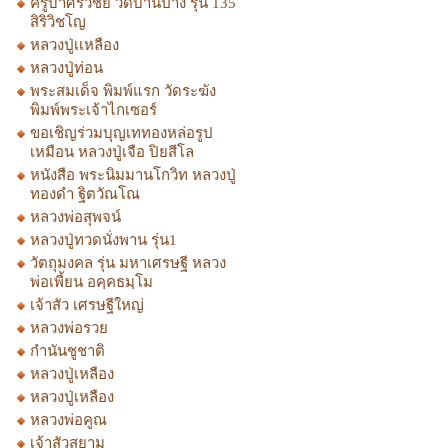
ครูบาศรีวิชัย วัดบ้านปาง รุ่น 135
สิริวิชโญ
หลวงปู่เเหลือง
หลวงปู่ท่อน
พระสมเด็จ พิมพ์แรก วัดระฆัง
พิมพ์พระเจ้าไกเซอร์
ขอเชิญร่วมบุญเททองหล่อรูป
เหมือน หลวงปู่เจือ ปิยสีโล
หนังสือ พระนิมมานโกวิท หลวงปู่
ทองดำ ฐิตวัณโณ
หลวงพ่อสุพจน์
หลวงปู่ทวดนั่งพาน รุ่น1
วัตถุมงคล รุ่น มหาเศรษฐี หลวง
พ่อเพี้ยน อคฺคธมฺโม
เจ้าสัว เศรษฐีใหญ่
หลวงพ่อรวย
กำนันชูชาติ
หลวงปู่เหลือง
หลวงปู่เหลือง
หลวงพ่อคูณ
เจ้าสัวสยาม