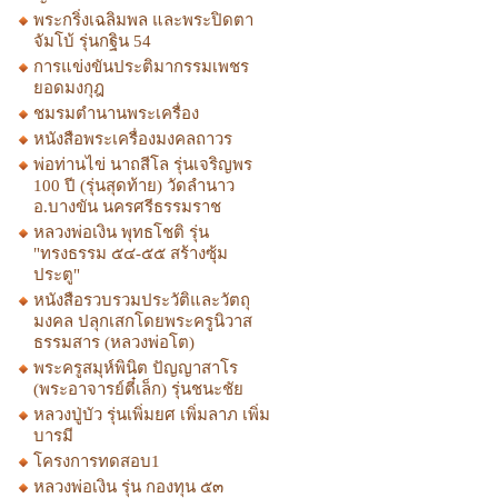
พระกริ่งเฉลิมพล และพระปิดตา
จัมโบ้ รุ่นกฐิน 54
การแข่งขันประติมากรรมเพชร
ยอดมงกุฎ
ชมรมตำนานพระเครื่อง
หนังสือพระเครื่องมงคลถาวร
พ่อท่านไข่ นาถสีโล รุ่นเจริญพร
100 ปี (รุ่นสุดท้าย) วัดลำนาว
อ.บางขัน นครศรีธรรมราช
หลวงพ่อเงิน พุทธโชติ รุ่น
"ทรงธรรม ๕๔-๕๕ สร้างซุ้ม
ประตู"
หนังสือรวบรวมประวัติและวัตถุ
มงคล ปลุกเสกโดยพระครูนิวาส
ธรรมสาร (หลวงพ่อโต)
พระครูสมุห์พินิต ปัญญาสาโร
(พระอาจารย์ตี๋เล็ก) รุ่นชนะชัย
หลวงปู่บัว รุ่นเพิ่มยศ เพิ่มลาภ เพิ่ม
บารมี
โครงการทดสอบ1
หลวงพ่อเงิน รุ่น กองทุน ๕๓