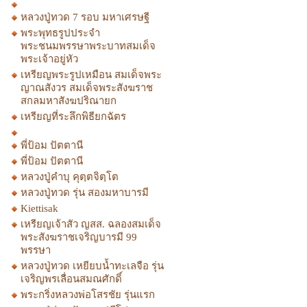
หลวงปู่ทวด 7 รอบ มหาเศรษฐี
พระพุทธรูปประจำ
พระชนมพรรษาพระบาทสมเด็จ
พระเจ้าอยู่หัว
เหรียญพระรูปเหมือน สมเด็จพระ
ญาณสังวร สมเด็จพระสังฆราช
สกลมหาสังฆปริณายก
เหรียญที่ระลึกพิธียกฉัตร
พี่ป้อม ปัตตานี
พี่ป้อม ปัตตานี
หลวงปู่คำบุ คุตฺตจิตฺโต
หลวงปู่ทวด รุ่น สองมหาบารมี
Kiettisak
เหรียญเจ้าสัว ญสส. ฉลองสมเด็จ
พระสังฆราชเจริญบารมี 99
พรรษา
หลวงปู่ทวด เหยียบน้ำทะเลจือ รุ่น
เจริญพรเลื่อนสมณศักดิ์
พระกริ่งหลวงพ่อโสรชัย รุ่นแรก