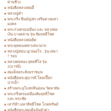
ด่านช้าง
หนังสือหลวงพ่ออี๋
หลวงปู่คำ
พระกริ่ง ชินบัญชร เสริมดวงมหา
มงคล
พระร่วงครองเมือง และ หลวงพ่อ
เงิน บางคลาน รุ่น สัมฤทธิโชค
หนังสือหลวงพ่อยิด
พระพุทธเมตตาเสนานาถ
หลวงปู่ท่อน ญาณธโร ..รุ่น.เสมา
7 รอบ
หลวงพ่อทอง สุทธสีโล รุ่น
2(บารมี)
สมเด็จพระสังฆราชแพ
หนังสือพระคู่บารมี โดยเปี๊ยก
ปากน้ำ
สร้างพระอุโบสถหินอ่อน วัดพายัพ
พระกริ่งครองเมืองสัมฤทธิโชค
และ พระชัย
เสาร์ห้า มหาสิทธิโชค โภคทรัพย์
หนังสือพระสมเด็จอันลำค่า