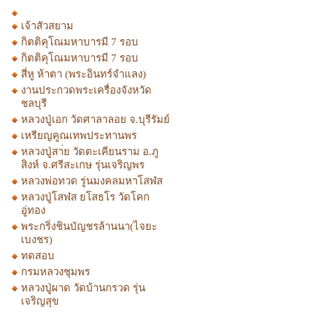
เจ้าสัวสยาม
กิตติคุโณมหาบารมี 7 รอบ
กิตติคุโณมหาบารมี 7 รอบ
สี่หู ห้าตา (พระอินทร์จำแลง)
งานประกวดพระเครื่องจังหวัด
ชลบุรี
หลวงปู่เอก วัดศาลาลอย จ.บุรีรัมย์
เหรียญคูณเทพประทานพร
หลวงปู่สา่ย วัดตะเคียนราม อ.ภู
สิงห์ จ.ศรีสะเกษ รุ่นเจริญพร
หลวงพ่อทวด รู่นมงคลมหาโสฬส
หลวงปู่โสฬส ยโสธโร วัดโคก
อู่ทอง
พระกริ่งชินบัญชรล้านนา(ไจยะ
เบงชร)
ทดสอบ
กรมหลวงชุมพร
หลวงปู่ผาด วัดบ้านกรวด รุ่น
เจริญสุข