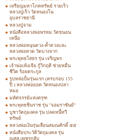
เหรียญมหาโภคทรัพย์ รวยเร็ว
หลวงปู่เร็ว วัดหนองโน
อุบลราชธานี
หลวงปู่จาม
หนังสือหลวงพ่อพรหม วัดขนอน
เหนือ
หลวงพ่อหนุนดวง-ค้ำดวงและ
หลวงพ่อทวด วัดบางจาก
พระพุทธโสธร รุ่น เจริญพร
เจ้าพ่อเห้งเจีย กู้วิกฤติ ช่วยหมื่น
ชีวิต ร้อยตระกูล
รูปหล่อปั้มรุ่นแรก (ครบรอบ 155
ปี ) หลวงพ่อยอด วัดหนองปลา
หมอ
มหัศจรรย์แห่งครุฑ
พระพุทธชินราช รุ่น "จอมราชันย์"
บูชาวัตถุมงคล รุ่น ปลดหนี้ทวี
ทรัพย์
หลวงพ่อเงินรุ่นเลื่อนสมณศักดิ์ ๕๕
หนังสือประวัติวัตถุมงคล รุ่น
ญสส.เพชรกลับ