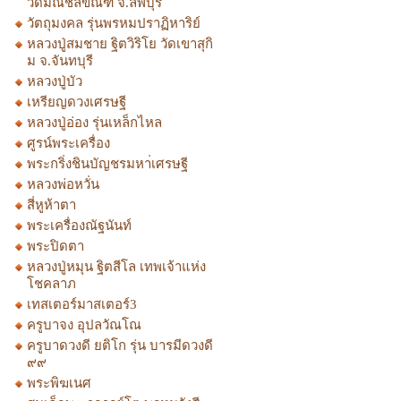
วัดมณีชลขัณฑ์ จ.ลพบุรี
วัตถุมงคล รุ่นพรหมปราฏิหาริย์
หลวงปู่สมชาย ฐิตวิริโย วัดเขาสุกิ
ม จ.จันทบุรี
หลวงปู่บัว
เหรียญดวงเศรษฐี
หลวงปู่อ่อง รุ่นเหล็กไหล
ศูรน์พระเครื่อง
พระกริ่งชินบัญชรมหา่เศรษฐี
หลวงพ่อหวั่น
สี่หูห้าตา
พระเครื่องณัฐนันท์
พระปิดตา
หลวงปู่หมุน ฐิตสีโล เทพเจ้าแห่ง
โชคลาภ
เทสเตอร์มาสเตอร์3
ครูบาจง อุปลวัณโณ
ครูบาดวงดี ยติโก รุ่น บารมีดวงดี
๙๙
พระพิฆเนศ