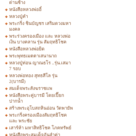
ด่านช้าง
หนังสือหลวงพ่ออี๋
หลวงปู่คำ
พระกริ่ง ชินบัญชร เสริมดวงมหา
มงคล
พระร่วงครองเมือง และ หลวงพ่อ
เงิน บางคลาน รุ่น สัมฤทธิโชค
หนังสือหลวงพ่อยิด
พระพุทธเมตตาเสนานาถ
หลวงปู่ท่อน ญาณธโร ..รุ่น.เสมา
7 รอบ
หลวงพ่อทอง สุทธสีโล รุ่น
2(บารมี)
สมเด็จพระสังฆราชแพ
หนังสือพระคู่บารมี โดยเปี๊ยก
ปากน้ำ
สร้างพระอุโบสถหินอ่อน วัดพายัพ
พระกริ่งครองเมืองสัมฤทธิโชค
และ พระชัย
เสาร์ห้า มหาสิทธิโชค โภคทรัพย์
หนังสือพระสมเด็จอันลำค่า