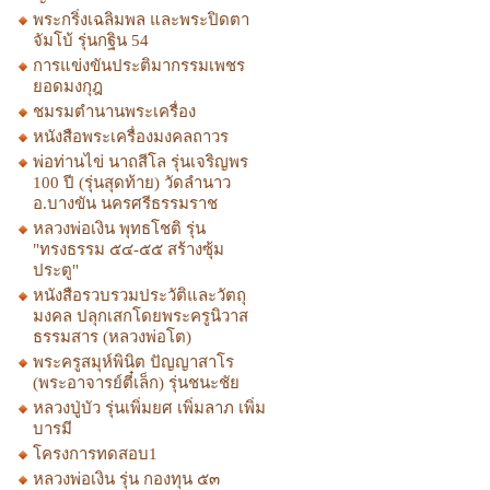
พระกริ่งเฉลิมพล และพระปิดตา
จัมโบ้ รุ่นกฐิน 54
การแข่งขันประติมากรรมเพชร
ยอดมงกุฎ
ชมรมตำนานพระเครื่อง
หนังสือพระเครื่องมงคลถาวร
พ่อท่านไข่ นาถสีโล รุ่นเจริญพร
100 ปี (รุ่นสุดท้าย) วัดลำนาว
อ.บางขัน นครศรีธรรมราช
หลวงพ่อเงิน พุทธโชติ รุ่น
"ทรงธรรม ๕๔-๕๕ สร้างซุ้ม
ประตู"
หนังสือรวบรวมประวัติและวัตถุ
มงคล ปลุกเสกโดยพระครูนิวาส
ธรรมสาร (หลวงพ่อโต)
พระครูสมุห์พินิต ปัญญาสาโร
(พระอาจารย์ตี๋เล็ก) รุ่นชนะชัย
หลวงปู่บัว รุ่นเพิ่มยศ เพิ่มลาภ เพิ่ม
บารมี
โครงการทดสอบ1
หลวงพ่อเงิน รุ่น กองทุน ๕๓