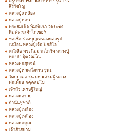
ครูบาศรีวิชัย วัดบ้านปาง รุ่น 135
สิริวิชโญ
หลวงปู่เเหลือง
หลวงปู่ท่อน
พระสมเด็จ พิมพ์แรก วัดระฆัง
พิมพ์พระเจ้าไกเซอร์
ขอเชิญร่วมบุญเททองหล่อรูป
เหมือน หลวงปู่เจือ ปิยสีโล
หนังสือ พระนิมมานโกวิท หลวงปู่
ทองดำ ฐิตวัณโณ
หลวงพ่อสุพจน์
หลวงปู่ทวดนั่งพาน รุ่น1
วัตถุมงคล รุ่น มหาเศรษฐี หลวง
พ่อเพี้ยน อคฺคธมฺโม
เจ้าสัว เศรษฐีใหญ่
หลวงพ่อรวย
กำนันชูชาติ
หลวงปู่เหลือง
หลวงปู่เหลือง
หลวงพ่อคูณ
เจ้าสัวสยาม