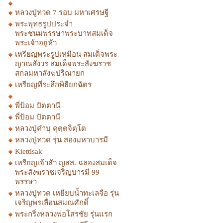
หลวงปู่ทวด 7 รอบ มหาเศรษฐี
พระพุทธรูปประจำ
พระชนมพรรษาพระบาทสมเด็จ
พระเจ้าอยู่หัว
เหรียญพระรูปเหมือน สมเด็จพระ
ญาณสังวร สมเด็จพระสังฆราช
สกลมหาสังฆปริณายก
เหรียญที่ระลึกพิธียกฉัตร
พี่ป้อม ปัตตานี
พี่ป้อม ปัตตานี
หลวงปู่คำบุ คุตฺตจิตฺโต
หลวงปู่ทวด รุ่น สองมหาบารมี
Kiettisak
เหรียญเจ้าสัว ญสส. ฉลองสมเด็จ
พระสังฆราชเจริญบารมี 99
พรรษา
หลวงปู่ทวด เหยียบน้ำทะเลจือ รุ่น
เจริญพรเลื่อนสมณศักดิ์
พระกริ่งหลวงพ่อโสรชัย รุ่นแรก