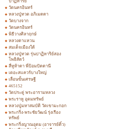
ปาฏิหาริย์
วัดนครอินทร์
หลวงปู่ทวด อภิเมตตา
วัดบางจาก
วัดนครอินทร์
พิธีวางศิลาฤกษ์
หลวงตาแหวน
สมเด็จเมืองใต้
หลวงปู่ทวด รุ่นปาฏิหาริย์สอง
โพธิสัตว์
สี่หูห้าตา พี่ป้อมปัตตานี
เดอะสแควร์บางใหญ่
เลื่อนขั้นเศรษฐี
465152
วัดประดู่ พระอารามหลวง
พระราหู อุดมทรัพย์
หลวงปู่มหาสมบัติ วัดเขามะกอก
พระกริ่ง-พระชัยวัฒน์ รุ่งเรือง
ทรัพย์
พระกริ่งญาณอุดม (อาจารย์ติ๋ว)