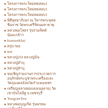
โครงการพระใหม่ทดสอบ1
โครงการพระใหม่ทดสอบ1
โครงการพระใหม่ทดสอบ1
พิธีพุทธาภิเษก ณ วิหารพระพุทธ
ชินราช วัดพระศรีรัตนมหาธาตุ
หลวงพ่อโสธร รุ่นร่วมจิตต์
น้อมเกล้าฯ
kumarnkhai
ครูบาออ
test
หลวงปู่เก่ง หลวงปู่มั่น
หลวงปู่คำบุ
หลวงปู่คำบุ
ขอเชิญร่วมงานการประกวดการ
อนุรักษ์พระบูชาพระเครื่องและ
วัตถุมงคลจังหวัดกำแพงเพชร
เหรียญหลวงพ่อแดง(ฉลุลาย) วัด
เขาบันไดอิฐ จ.เพชรบุรี
YongyeeTest
หลวงพ่อบุญเกิด รุ่นพรหม