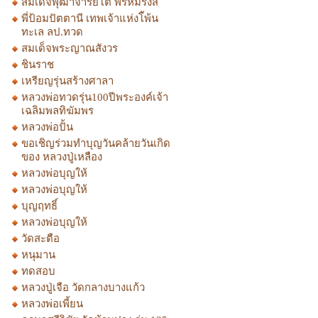
สมเด็จพุฒาจารย์โต พรหมรังสี
พี่ป้อมปัตตานี เทพเจ้าแห่งโ้พ้น
ทะเล ลป.ทวด
สมเด็จพระญาณสังวร
ชินราช
เหรียญรุ่นสร้างศาลา
หลวงพ่อทวดรุ่น100ปีพระองค์เจ้า
เฉลิมพลทิฆัมพร
หลวงพ่อปั้น
ขอเชิญร่วมทำบุญวันคล้ายวันเกิด
ของ หลวงปู่เหลือง
หลวงพ่อบุญให้
หลวงพ่อบุญให้
บุญฤทธิ์
หลวงพ่อบุญให้
วัดสะตือ
หนุมาน
ทดสอบ
หลวงปู่เจือ วัดกลางบางแก้ว
หลวงพ่อเพี้ยน