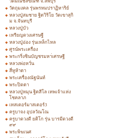
วัดมณีชลขัณฑ์ จ.ลพบุรี
วัตถุมงคล รุ่นพรหมปราฏิหาริย์
หลวงปู่สมชาย ฐิตวิริโย วัดเขาสุกิ
ม จ.จันทบุรี
หลวงปู่บัว
เหรียญดวงเศรษฐี
หลวงปู่อ่อง รุ่นเหล็กไหล
ศูรน์พระเครื่อง
พระกริ่งชินบัญชรมหา่เศรษฐี
หลวงพ่อหวั่น
สี่หูห้าตา
พระเครื่องณัฐนันท์
พระปิดตา
หลวงปู่หมุน ฐิตสีโล เทพเจ้าแห่ง
โชคลาภ
เทสเตอร์มาสเตอร์3
ครูบาจง อุปลวัณโณ
ครูบาดวงดี ยติโก รุ่น บารมีดวงดี
๙๙
พระพิฆเนศ