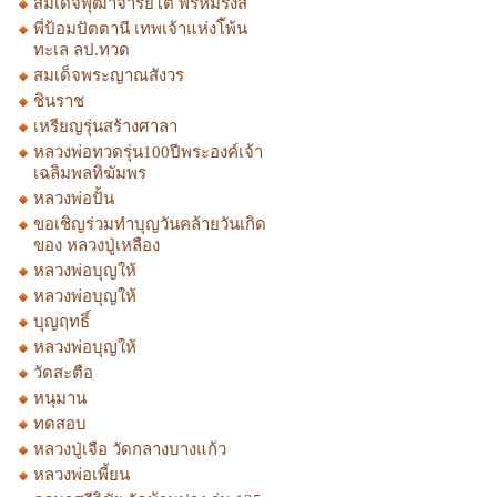
สมเด็จพุฒาจารย์โต พรหมรังสี
พี่ป้อมปัตตานี เทพเจ้าแห่งโ้พ้น
ทะเล ลป.ทวด
สมเด็จพระญาณสังวร
ชินราช
เหรียญรุ่นสร้างศาลา
หลวงพ่อทวดรุ่น100ปีพระองค์เจ้า
เฉลิมพลทิฆัมพร
หลวงพ่อปั้น
ขอเชิญร่วมทำบุญวันคล้ายวันเกิด
ของ หลวงปู่เหลือง
หลวงพ่อบุญให้
หลวงพ่อบุญให้
บุญฤทธิ์
หลวงพ่อบุญให้
วัดสะตือ
หนุมาน
ทดสอบ
หลวงปู่เจือ วัดกลางบางแก้ว
หลวงพ่อเพี้ยน