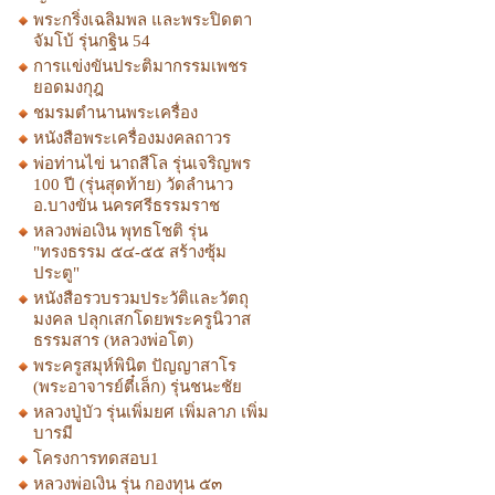
พระกริ่งเฉลิมพล และพระปิดตา
จัมโบ้ รุ่นกฐิน 54
การแข่งขันประติมากรรมเพชร
ยอดมงกุฎ
ชมรมตำนานพระเครื่อง
หนังสือพระเครื่องมงคลถาวร
พ่อท่านไข่ นาถสีโล รุ่นเจริญพร
100 ปี (รุ่นสุดท้าย) วัดลำนาว
อ.บางขัน นครศรีธรรมราช
หลวงพ่อเงิน พุทธโชติ รุ่น
"ทรงธรรม ๕๔-๕๕ สร้างซุ้ม
ประตู"
หนังสือรวบรวมประวัติและวัตถุ
มงคล ปลุกเสกโดยพระครูนิวาส
ธรรมสาร (หลวงพ่อโต)
พระครูสมุห์พินิต ปัญญาสาโร
(พระอาจารย์ตี๋เล็ก) รุ่นชนะชัย
หลวงปู่บัว รุ่นเพิ่มยศ เพิ่มลาภ เพิ่ม
บารมี
โครงการทดสอบ1
หลวงพ่อเงิน รุ่น กองทุน ๕๓