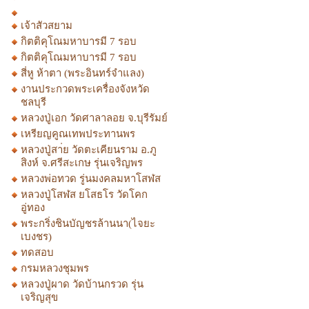
เจ้าสัวสยาม
กิตติคุโณมหาบารมี 7 รอบ
กิตติคุโณมหาบารมี 7 รอบ
สี่หู ห้าตา (พระอินทร์จำแลง)
งานประกวดพระเครื่องจังหวัด
ชลบุรี
หลวงปู่เอก วัดศาลาลอย จ.บุรีรัมย์
เหรียญคูณเทพประทานพร
หลวงปู่สา่ย วัดตะเคียนราม อ.ภู
สิงห์ จ.ศรีสะเกษ รุ่นเจริญพร
หลวงพ่อทวด รู่นมงคลมหาโสฬส
หลวงปู่โสฬส ยโสธโร วัดโคก
อู่ทอง
พระกริ่งชินบัญชรล้านนา(ไจยะ
เบงชร)
ทดสอบ
กรมหลวงชุมพร
หลวงปู่ผาด วัดบ้านกรวด รุ่น
เจริญสุข