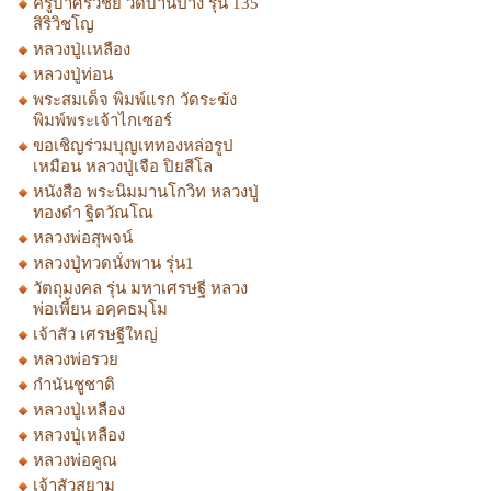
ครูบาศรีวิชัย วัดบ้านปาง รุ่น 135
สิริวิชโญ
หลวงปู่เเหลือง
หลวงปู่ท่อน
พระสมเด็จ พิมพ์แรก วัดระฆัง
พิมพ์พระเจ้าไกเซอร์
ขอเชิญร่วมบุญเททองหล่อรูป
เหมือน หลวงปู่เจือ ปิยสีโล
หนังสือ พระนิมมานโกวิท หลวงปู่
ทองดำ ฐิตวัณโณ
หลวงพ่อสุพจน์
หลวงปู่ทวดนั่งพาน รุ่น1
วัตถุมงคล รุ่น มหาเศรษฐี หลวง
พ่อเพี้ยน อคฺคธมฺโม
เจ้าสัว เศรษฐีใหญ่
หลวงพ่อรวย
กำนันชูชาติ
หลวงปู่เหลือง
หลวงปู่เหลือง
หลวงพ่อคูณ
เจ้าสัวสยาม