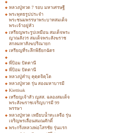
หลวงปู่ทวด 7 รอบ มหาเศรษฐี
พระพุทธรูปประจำ
พระชนมพรรษาพระบาทสมเด็จ
พระเจ้าอยู่หัว
เหรียญพระรูปเหมือน สมเด็จพระ
ญาณสังวร สมเด็จพระสังฆราช
สกลมหาสังฆปริณายก
เหรียญที่ระลึกพิธียกฉัตร
พี่ป้อม ปัตตานี
พี่ป้อม ปัตตานี
หลวงปู่คำบุ คุตฺตจิตฺโต
หลวงปู่ทวด รุ่น สองมหาบารมี
Kiettisak
เหรียญเจ้าสัว ญสส. ฉลองสมเด็จ
พระสังฆราชเจริญบารมี 99
พรรษา
หลวงปู่ทวด เหยียบน้ำทะเลจือ รุ่น
เจริญพรเลื่อนสมณศักดิ์
พระกริ่งหลวงพ่อโสรชัย รุ่นแรก