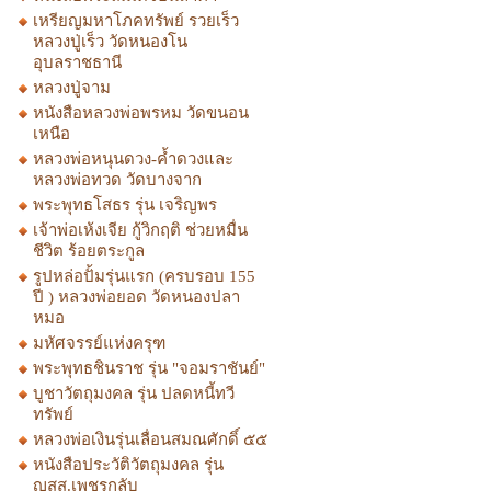
เหรียญมหาโภคทรัพย์ รวยเร็ว
หลวงปู่เร็ว วัดหนองโน
อุบลราชธานี
หลวงปู่จาม
หนังสือหลวงพ่อพรหม วัดขนอน
เหนือ
หลวงพ่อหนุนดวง-ค้ำดวงและ
หลวงพ่อทวด วัดบางจาก
พระพุทธโสธร รุ่น เจริญพร
เจ้าพ่อเห้งเจีย กู้วิกฤติ ช่วยหมื่น
ชีวิต ร้อยตระกูล
รูปหล่อปั้มรุ่นแรก (ครบรอบ 155
ปี ) หลวงพ่อยอด วัดหนองปลา
หมอ
มหัศจรรย์แห่งครุฑ
พระพุทธชินราช รุ่น "จอมราชันย์"
บูชาวัตถุมงคล รุ่น ปลดหนี้ทวี
ทรัพย์
หลวงพ่อเงินรุ่นเลื่อนสมณศักดิ์ ๕๕
หนังสือประวัติวัตถุมงคล รุ่น
ญสส.เพชรกลับ