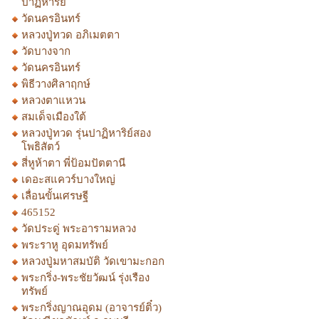
ปาฏิหาริย์
วัดนครอินทร์
หลวงปู่ทวด อภิเมตตา
วัดบางจาก
วัดนครอินทร์
พิธีวางศิลาฤกษ์
หลวงตาแหวน
สมเด็จเมืองใต้
หลวงปู่ทวด รุ่นปาฏิหาริย์สอง
โพธิสัตว์
สี่หูห้าตา พี่ป้อมปัตตานี
เดอะสแควร์บางใหญ่
เลื่อนขั้นเศรษฐี
465152
วัดประดู่ พระอารามหลวง
พระราหู อุดมทรัพย์
หลวงปู่มหาสมบัติ วัดเขามะกอก
พระกริ่ง-พระชัยวัฒน์ รุ่งเรือง
ทรัพย์
พระกริ่งญาณอุดม (อาจารย์ติ๋ว)