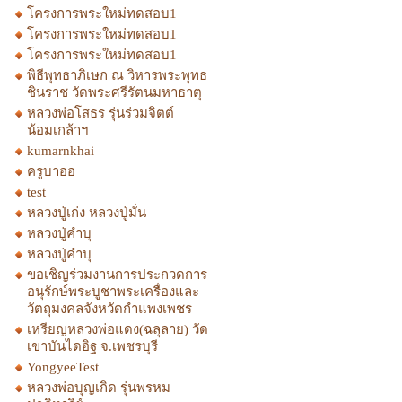
โครงการพระใหม่ทดสอบ1
โครงการพระใหม่ทดสอบ1
โครงการพระใหม่ทดสอบ1
พิธีพุทธาภิเษก ณ วิหารพระพุทธ
ชินราช วัดพระศรีรัตนมหาธาตุ
หลวงพ่อโสธร รุ่นร่วมจิตต์
น้อมเกล้าฯ
kumarnkhai
ครูบาออ
test
หลวงปู่เก่ง หลวงปู่มั่น
หลวงปู่คำบุ
หลวงปู่คำบุ
ขอเชิญร่วมงานการประกวดการ
อนุรักษ์พระบูชาพระเครื่องและ
วัตถุมงคลจังหวัดกำแพงเพชร
เหรียญหลวงพ่อแดง(ฉลุลาย) วัด
เขาบันไดอิฐ จ.เพชรบุรี
YongyeeTest
หลวงพ่อบุญเกิด รุ่นพรหม