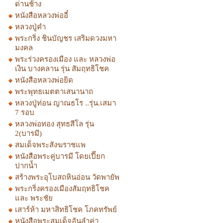
ด่านช้าง
หนังสือหลวงพ่ออี๋
หลวงปู่คำ
พระกริ่ง ชินบัญชร เสริมดวงมหา
มงคล
พระร่วงครองเมือง และ หลวงพ่อ
เงิน บางคลาน รุ่น สัมฤทธิโชค
หนังสือหลวงพ่อยิด
พระพุทธเมตตาเสนานาถ
หลวงปู่ท่อน ญาณธโร ..รุ่น.เสมา
7 รอบ
หลวงพ่อทอง สุทธสีโล รุ่น
2(บารมี)
สมเด็จพระสังฆราชแพ
หนังสือพระคู่บารมี โดยเปี๊ยก
ปากน้ำ
สร้างพระอุโบสถหินอ่อน วัดพายัพ
พระกริ่งครองเมืองสัมฤทธิโชค
และ พระชัย
เสาร์ห้า มหาสิทธิโชค โภคทรัพย์
หนังสือพระสมเด็จอันลำค่า