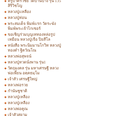
ครูบาศรีวิชัย วัดบ้านปาง รุ่น 135
สิริวิชโญ
หลวงปู่เเหลือง
หลวงปู่ท่อน
พระสมเด็จ พิมพ์แรก วัดระฆัง
พิมพ์พระเจ้าไกเซอร์
ขอเชิญร่วมบุญเททองหล่อรูป
เหมือน หลวงปู่เจือ ปิยสีโล
หนังสือ พระนิมมานโกวิท หลวงปู่
ทองดำ ฐิตวัณโณ
หลวงพ่อสุพจน์
หลวงปู่ทวดนั่งพาน รุ่น1
วัตถุมงคล รุ่น มหาเศรษฐี หลวง
พ่อเพี้ยน อคฺคธมฺโม
เจ้าสัว เศรษฐีใหญ่
หลวงพ่อรวย
กำนันชูชาติ
หลวงปู่เหลือง
หลวงปู่เหลือง
หลวงพ่อคูณ
เจ้าสัวสยาม