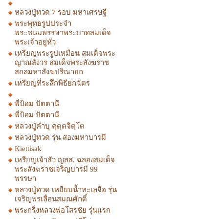
หลวงปู่ทวด 7 รอบ มหาเศรษฐี
พระพุทธรูปประจำ
พระชนมพรรษาพระบาทสมเด็จ
พระเจ้าอยู่หัว
เหรียญพระรูปเหมือน สมเด็จพระ
ญาณสังวร สมเด็จพระสังฆราช
สกลมหาสังฆปริณายก
เหรียญที่ระลึกพิธียกฉัตร
พี่ป้อม ปัตตานี
พี่ป้อม ปัตตานี
หลวงปู่คำบุ คุตฺตจิตฺโต
หลวงปู่ทวด รุ่น สองมหาบารมี
Kiettisak
เหรียญเจ้าสัว ญสส. ฉลองสมเด็จ
พระสังฆราชเจริญบารมี 99
พรรษา
หลวงปู่ทวด เหยียบน้ำทะเลจือ รุ่น
เจริญพรเลื่อนสมณศักดิ์
พระกริ่งหลวงพ่อโสรชัย รุ่นแรก