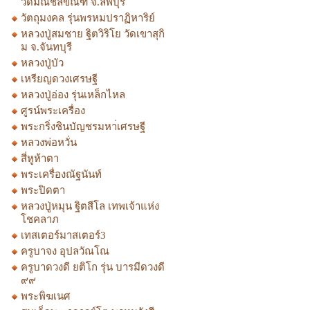
วัดมณีชลขัณฑ์ จ.ลพบุรี
วัตถุมงคล รุ่นพรหมปราฏิหาริย์
หลวงปู่สมชาย ฐิตวิริโย วัดเขาสุกิ
ม จ.จันทบุรี
หลวงปู่บัว
เหรียญดวงเศรษฐี
หลวงปู่อ่อง รุ่นเหล็กไหล
ศูรน์พระเครื่อง
พระกริ่งชินบัญชรมหา่เศรษฐี
หลวงพ่อหวั่น
สี่หูห้าตา
พระเครื่องณัฐนันท์
พระปิดตา
หลวงปู่หมุน ฐิตสีโล เทพเจ้าแห่ง
โชคลาภ
เทสเตอร์มาสเตอร์3
ครูบาจง อุปลวัณโณ
ครูบาดวงดี ยติโก รุ่น บารมีดวงดี
๙๙
พระพิฆเนศ