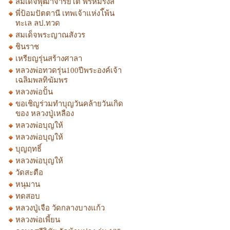
สมเด็จพุฒาจารย์โต พรหมรังสี
พี่ป้อมปัตตานี เทพเจ้าแห่งโ้พ้น
ทะเล ลป.ทวด
สมเด็จพระญาณสังวร
ชินราช
เหรียญรุ่นสร้างศาลา
หลวงพ่อทวดรุ่น100ปีพระองค์เจ้า
เฉลิมพลทิฆัมพร
หลวงพ่อปั้น
ขอเชิญร่วมทำบุญวันคล้ายวันเกิด
ของ หลวงปู่เหลือง
หลวงพ่อบุญให้
หลวงพ่อบุญให้
บุญฤทธิ์
หลวงพ่อบุญให้
วัดสะตือ
หนุมาน
ทดสอบ
หลวงปู่เจือ วัดกลางบางแก้ว
หลวงพ่อเพี้ยน