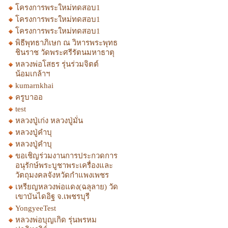
โครงการพระใหม่ทดสอบ1
โครงการพระใหม่ทดสอบ1
โครงการพระใหม่ทดสอบ1
พิธีพุทธาภิเษก ณ วิหารพระพุทธ
ชินราช วัดพระศรีรัตนมหาธาตุ
หลวงพ่อโสธร รุ่นร่วมจิตต์
น้อมเกล้าฯ
kumarnkhai
ครูบาออ
test
หลวงปู่เก่ง หลวงปู่มั่น
หลวงปู่คำบุ
หลวงปู่คำบุ
ขอเชิญร่วมงานการประกวดการ
อนุรักษ์พระบูชาพระเครื่องและ
วัตถุมงคลจังหวัดกำแพงเพชร
เหรียญหลวงพ่อแดง(ฉลุลาย) วัด
เขาบันไดอิฐ จ.เพชรบุรี
YongyeeTest
หลวงพ่อบุญเกิด รุ่นพรหม