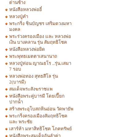
ด่านช้าง
หนังสือหลวงพ่ออี๋
หลวงปู่คำ
พระกริ่ง ชินบัญชร เสริมดวงมหา
มงคล
พระร่วงครองเมือง และ หลวงพ่อ
เงิน บางคลาน รุ่น สัมฤทธิโชค
หนังสือหลวงพ่อยิด
พระพุทธเมตตาเสนานาถ
หลวงปู่ท่อน ญาณธโร ..รุ่น.เสมา
7 รอบ
หลวงพ่อทอง สุทธสีโล รุ่น
2(บารมี)
สมเด็จพระสังฆราชแพ
หนังสือพระคู่บารมี โดยเปี๊ยก
ปากน้ำ
สร้างพระอุโบสถหินอ่อน วัดพายัพ
พระกริ่งครองเมืองสัมฤทธิโชค
และ พระชัย
เสาร์ห้า มหาสิทธิโชค โภคทรัพย์
หนังสือพระสมเด็จอันลำค่า