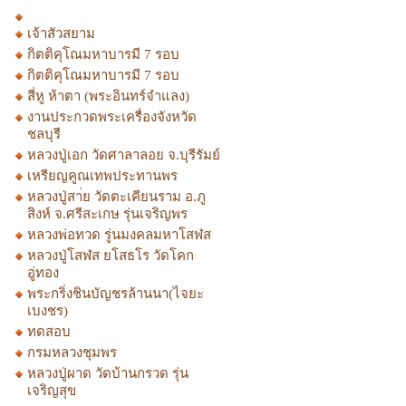
เจ้าสัวสยาม
กิตติคุโณมหาบารมี 7 รอบ
กิตติคุโณมหาบารมี 7 รอบ
สี่หู ห้าตา (พระอินทร์จำแลง)
งานประกวดพระเครื่องจังหวัด
ชลบุรี
หลวงปู่เอก วัดศาลาลอย จ.บุรีรัมย์
เหรียญคูณเทพประทานพร
หลวงปู่สา่ย วัดตะเคียนราม อ.ภู
สิงห์ จ.ศรีสะเกษ รุ่นเจริญพร
หลวงพ่อทวด รู่นมงคลมหาโสฬส
หลวงปู่โสฬส ยโสธโร วัดโคก
อู่ทอง
พระกริ่งชินบัญชรล้านนา(ไจยะ
เบงชร)
ทดสอบ
กรมหลวงชุมพร
หลวงปู่ผาด วัดบ้านกรวด รุ่น
เจริญสุข