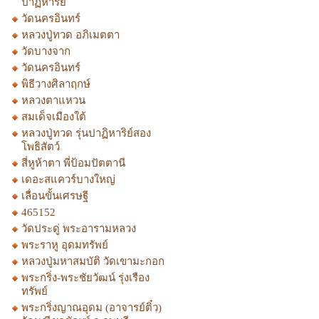
ปาฏิหาริย์
วัดนครอินทร์
หลวงปู่ทวด อภิเมตตา
วัดบางจาก
วัดนครอินทร์
พิธีวางศิลาฤกษ์
หลวงตาแหวน
สมเด็จเมืองใต้
หลวงปู่ทวด รุ่นปาฏิหาริย์สอง
โพธิสัตว์
สี่หูห้าตา พี่ป้อมปัตตานี
เดอะสแควร์บางใหญ่
เลื่อนขั้นเศรษฐี
465152
วัดประดู่ พระอารามหลวง
พระราหู อุดมทรัพย์
หลวงปู่มหาสมบัติ วัดเขามะกอก
พระกริ่ง-พระชัยวัฒน์ รุ่งเรือง
ทรัพย์
พระกริ่งญาณอุดม (อาจารย์ติ๋ว)