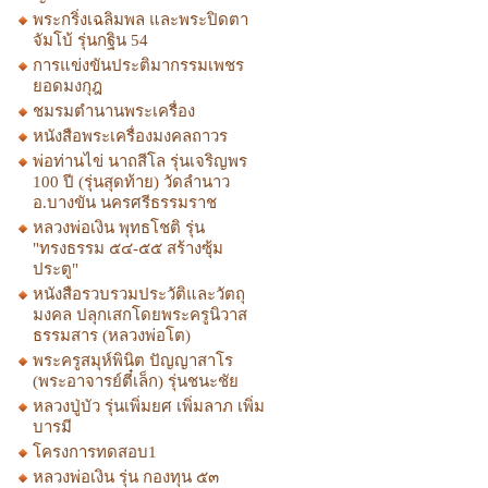
พระกริ่งเฉลิมพล และพระปิดตา
จัมโบ้ รุ่นกฐิน 54
การแข่งขันประติมากรรมเพชร
ยอดมงกุฎ
ชมรมตำนานพระเครื่อง
หนังสือพระเครื่องมงคลถาวร
พ่อท่านไข่ นาถสีโล รุ่นเจริญพร
100 ปี (รุ่นสุดท้าย) วัดลำนาว
อ.บางขัน นครศรีธรรมราช
หลวงพ่อเงิน พุทธโชติ รุ่น
"ทรงธรรม ๕๔-๕๕ สร้างซุ้ม
ประตู"
หนังสือรวบรวมประวัติและวัตถุ
มงคล ปลุกเสกโดยพระครูนิวาส
ธรรมสาร (หลวงพ่อโต)
พระครูสมุห์พินิต ปัญญาสาโร
(พระอาจารย์ตี๋เล็ก) รุ่นชนะชัย
หลวงปู่บัว รุ่นเพิ่มยศ เพิ่มลาภ เพิ่ม
บารมี
โครงการทดสอบ1
หลวงพ่อเงิน รุ่น กองทุน ๕๓