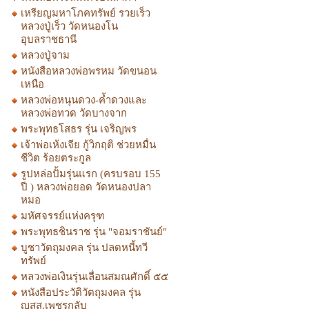
เหรียญมหาโภคทรัพย์ รวยเร็ว
หลวงปู่เร็ว วัดหนองโน
อุบลราชธานี
หลวงปู่จาม
หนังสือหลวงพ่อพรหม วัดขนอน
เหนือ
หลวงพ่อหนุนดวง-ค้ำดวงและ
หลวงพ่อทวด วัดบางจาก
พระพุทธโสธร รุ่น เจริญพร
เจ้าพ่อเห้งเจีย กู้วิกฤติ ช่วยหมื่น
ชีวิต ร้อยตระกูล
รูปหล่อปั้มรุ่นแรก (ครบรอบ 155
ปี ) หลวงพ่อยอด วัดหนองปลา
หมอ
มหัศจรรย์แห่งครุฑ
พระพุทธชินราช รุ่น "จอมราชันย์"
บูชาวัตถุมงคล รุ่น ปลดหนี้ทวี
ทรัพย์
หลวงพ่อเงินรุ่นเลื่อนสมณศักดิ์ ๕๕
หนังสือประวัติวัตถุมงคล รุ่น
ญสส.เพชรกลับ