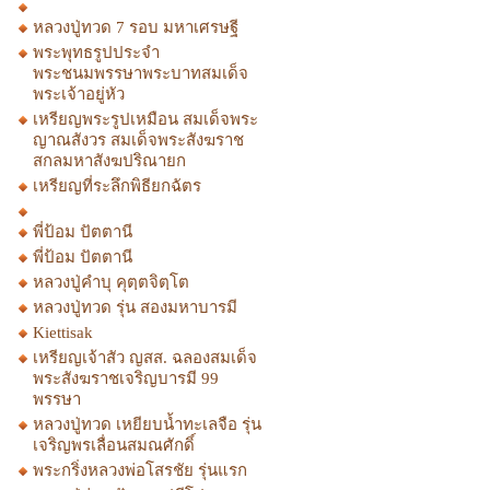
หลวงปู่ทวด 7 รอบ มหาเศรษฐี
พระพุทธรูปประจำ
พระชนมพรรษาพระบาทสมเด็จ
พระเจ้าอยู่หัว
เหรียญพระรูปเหมือน สมเด็จพระ
ญาณสังวร สมเด็จพระสังฆราช
สกลมหาสังฆปริณายก
เหรียญที่ระลึกพิธียกฉัตร
พี่ป้อม ปัตตานี
พี่ป้อม ปัตตานี
หลวงปู่คำบุ คุตฺตจิตฺโต
หลวงปู่ทวด รุ่น สองมหาบารมี
Kiettisak
เหรียญเจ้าสัว ญสส. ฉลองสมเด็จ
พระสังฆราชเจริญบารมี 99
พรรษา
หลวงปู่ทวด เหยียบน้ำทะเลจือ รุ่น
เจริญพรเลื่อนสมณศักดิ์
พระกริ่งหลวงพ่อโสรชัย รุ่นแรก