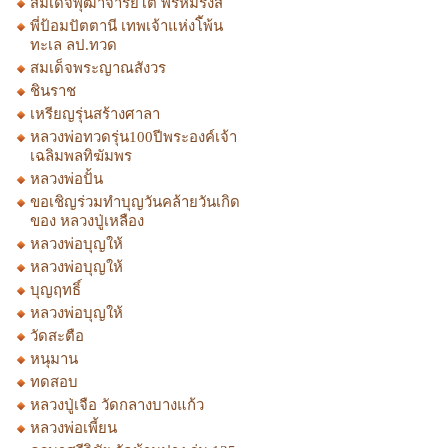
สมเด็จพุฒาจารย์โต พรหมรังสี
พี่ป้อมปัตตานี เทพเจ้าแห่งโ้พ้น
ทะเล ลป.ทวด
สมเด็จพระญาณสังวร
ชินราช
เหรียญรุ่นสร้างศาลา
หลวงพ่อทวดรุ่น100ปีพระองค์เจ้า
เฉลิมพลทิฆัมพร
หลวงพ่อปั้น
ขอเชิญร่วมทำบุญวันคล้ายวันเกิด
ของ หลวงปู่เหลือง
หลวงพ่อบุญให้
หลวงพ่อบุญให้
บุญฤทธิ์
หลวงพ่อบุญให้
วัดสะตือ
หนุมาน
ทดสอบ
หลวงปู่เจือ วัดกลางบางแก้ว
หลวงพ่อเพี้ยน