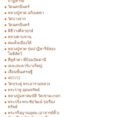
ปาฏิหาริย์
วัดนครอินทร์
หลวงปู่ทวด อภิเมตตา
วัดบางจาก
วัดนครอินทร์
พิธีวางศิลาฤกษ์
หลวงตาแหวน
สมเด็จเมืองใต้
หลวงปู่ทวด รุ่นปาฏิหาริย์สอง
โพธิสัตว์
สี่หูห้าตา พี่ป้อมปัตตานี
เดอะสแควร์บางใหญ่
เลื่อนขั้นเศรษฐี
465152
วัดประดู่ พระอารามหลวง
พระราหู อุดมทรัพย์
หลวงปู่มหาสมบัติ วัดเขามะกอก
พระกริ่ง-พระชัยวัฒน์ รุ่งเรือง
ทรัพย์
พระกริ่งญาณอุดม (อาจารย์ติ๋ว)