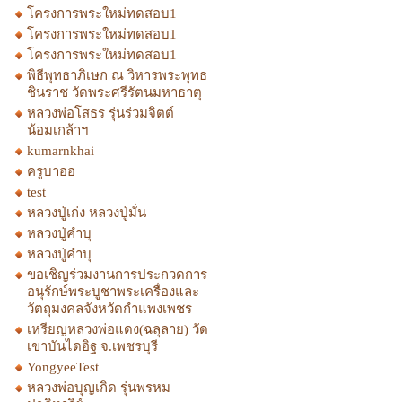
โครงการพระใหม่ทดสอบ1
โครงการพระใหม่ทดสอบ1
โครงการพระใหม่ทดสอบ1
พิธีพุทธาภิเษก ณ วิหารพระพุทธ
ชินราช วัดพระศรีรัตนมหาธาตุ
หลวงพ่อโสธร รุ่นร่วมจิตต์
น้อมเกล้าฯ
kumarnkhai
ครูบาออ
test
หลวงปู่เก่ง หลวงปู่มั่น
หลวงปู่คำบุ
หลวงปู่คำบุ
ขอเชิญร่วมงานการประกวดการ
อนุรักษ์พระบูชาพระเครื่องและ
วัตถุมงคลจังหวัดกำแพงเพชร
เหรียญหลวงพ่อแดง(ฉลุลาย) วัด
เขาบันไดอิฐ จ.เพชรบุรี
YongyeeTest
หลวงพ่อบุญเกิด รุ่นพรหม