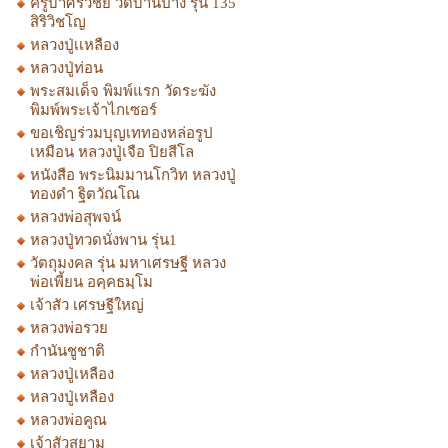
ครูบาศรีวิชัย วัดบ้านปาง รุ่น 135
สิริวิชโญ
หลวงปู่เเหลือง
หลวงปู่ท่อน
พระสมเด็จ พิมพ์แรก วัดระฆัง
พิมพ์พระเจ้าไกเซอร์
ขอเชิญร่วมบุญเททองหล่อรูป
เหมือน หลวงปู่เจือ ปิยสีโล
หนังสือ พระนิมมานโกวิท หลวงปู่
ทองดำ ฐิตวัณโณ
หลวงพ่อสุพจน์
หลวงปู่ทวดนั่งพาน รุ่น1
วัตถุมงคล รุ่น มหาเศรษฐี หลวง
พ่อเพี้ยน อคฺคธมฺโม
เจ้าสัว เศรษฐีใหญ่
หลวงพ่อรวย
กำนันชูชาติ
หลวงปู่เหลือง
หลวงปู่เหลือง
หลวงพ่อคูณ
เจ้าสัวสยาม