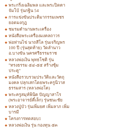
พระกริ่งเฉลิมพล และพระปิดตา
จัมโบ้ รุ่นกฐิน 54
การแข่งขันประติมากรรมเพชร
ยอดมงกุฎ
ชมรมตำนานพระเครื่อง
หนังสือพระเครื่องมงคลถาวร
พ่อท่านไข่ นาถสีโล รุ่นเจริญพร
100 ปี (รุ่นสุดท้าย) วัดลำนาว
อ.บางขัน นครศรีธรรมราช
หลวงพ่อเงิน พุทธโชติ รุ่น
"ทรงธรรม ๕๔-๕๕ สร้างซุ้ม
ประตู"
หนังสือรวบรวมประวัติและวัตถุ
มงคล ปลุกเสกโดยพระครูนิวาส
ธรรมสาร (หลวงพ่อโต)
พระครูสมุห์พินิต ปัญญาสาโร
(พระอาจารย์ตี๋เล็ก) รุ่นชนะชัย
หลวงปู่บัว รุ่นเพิ่มยศ เพิ่มลาภ เพิ่ม
บารมี
โครงการทดสอบ1
หลวงพ่อเงิน รุ่น กองทุน ๕๓