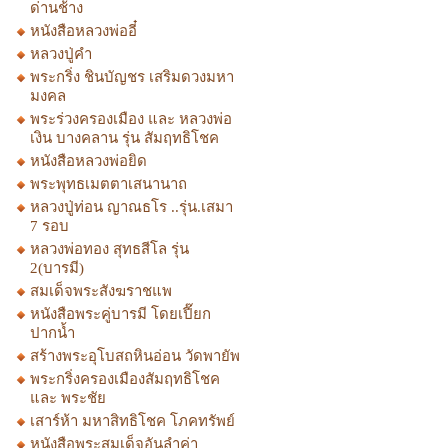
ด่านช้าง
หนังสือหลวงพ่ออี๋
หลวงปู่คำ
พระกริ่ง ชินบัญชร เสริมดวงมหา
มงคล
พระร่วงครองเมือง และ หลวงพ่อ
เงิน บางคลาน รุ่น สัมฤทธิโชค
หนังสือหลวงพ่อยิด
พระพุทธเมตตาเสนานาถ
หลวงปู่ท่อน ญาณธโร ..รุ่น.เสมา
7 รอบ
หลวงพ่อทอง สุทธสีโล รุ่น
2(บารมี)
สมเด็จพระสังฆราชแพ
หนังสือพระคู่บารมี โดยเปี๊ยก
ปากน้ำ
สร้างพระอุโบสถหินอ่อน วัดพายัพ
พระกริ่งครองเมืองสัมฤทธิโชค
และ พระชัย
เสาร์ห้า มหาสิทธิโชค โภคทรัพย์
หนังสือพระสมเด็จอันลำค่า