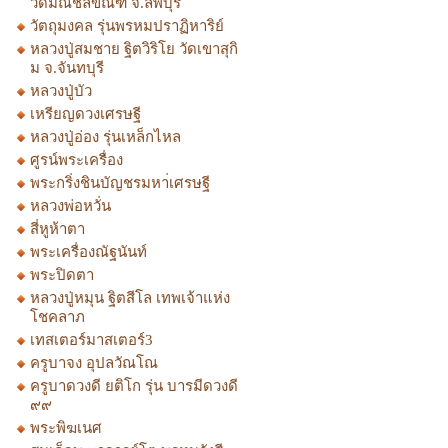
วัดมณีชลขัณฑ์ จ.ลพบุรี
วัตถุมงคล รุ่นพรหมปราฏิหาริย์
หลวงปู่สมชาย ฐิตวิริโย วัดเขาสุกิ
ม จ.จันทบุรี
หลวงปู่บัว
เหรียญดวงเศรษฐี
หลวงปู่อ่อง รุ่นเหล็กไหล
ศูรน์พระเครื่อง
พระกริ่งชินบัญชรมหา่เศรษฐี
หลวงพ่อหวั่น
สี่หูห้าตา
พระเครื่องณัฐนันท์
พระปิดตา
หลวงปู่หมุน ฐิตสีโล เทพเจ้าแห่ง
โชคลาภ
เทสเตอร์มาสเตอร์3
ครูบาจง อุปลวัณโณ
ครูบาดวงดี ยติโก รุ่น บารมีดวงดี
๙๙
พระพิฆเนศ