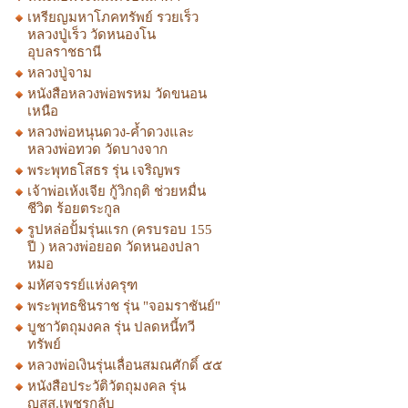
เหรียญมหาโภคทรัพย์ รวยเร็ว
หลวงปู่เร็ว วัดหนองโน
อุบลราชธานี
หลวงปู่จาม
หนังสือหลวงพ่อพรหม วัดขนอน
เหนือ
หลวงพ่อหนุนดวง-ค้ำดวงและ
หลวงพ่อทวด วัดบางจาก
พระพุทธโสธร รุ่น เจริญพร
เจ้าพ่อเห้งเจีย กู้วิกฤติ ช่วยหมื่น
ชีวิต ร้อยตระกูล
รูปหล่อปั้มรุ่นแรก (ครบรอบ 155
ปี ) หลวงพ่อยอด วัดหนองปลา
หมอ
มหัศจรรย์แห่งครุฑ
พระพุทธชินราช รุ่น "จอมราชันย์"
บูชาวัตถุมงคล รุ่น ปลดหนี้ทวี
ทรัพย์
หลวงพ่อเงินรุ่นเลื่อนสมณศักดิ์ ๕๕
หนังสือประวัติวัตถุมงคล รุ่น
ญสส.เพชรกลับ