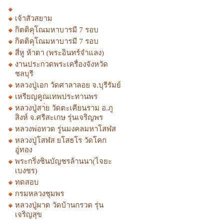
เจ้าสัวสยาม
กิตติคุโณมหาบารมี 7 รอบ
กิตติคุโณมหาบารมี 7 รอบ
สี่หู ห้าตา (พระอินทร์จำแลง)
งานประกวดพระเครื่องจังหวัด
ชลบุรี
หลวงปู่เอก วัดศาลาลอย จ.บุรีรัมย์
เหรียญคูณเทพประทานพร
หลวงปู่สา่ย วัดตะเคียนราม อ.ภู
สิงห์ จ.ศรีสะเกษ รุ่นเจริญพร
หลวงพ่อทวด รู่นมงคลมหาโสฬส
หลวงปู่โสฬส ยโสธโร วัดโคก
อู่ทอง
พระกริ่งชินบัญชรล้านนา(ไจยะ
เบงชร)
ทดสอบ
กรมหลวงชุมพร
หลวงปู่ผาด วัดบ้านกรวด รุ่น
เจริญสุข